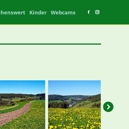
ehenswert
Kinder
Webcams
Facebook
Instagram
page
page
opens
opens
in
in
new
new
window
window