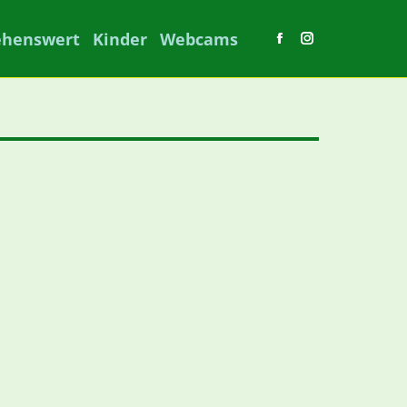
ehenswert
Kinder
Webcams
Facebook
Instagram
page
page
opens
opens
in
in
new
new
window
window