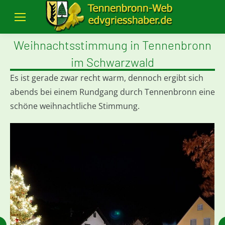
Weihnachtsstimmung in Tennenbronn
im Schwarzwald
Es ist gerade zwar recht warm, dennoch ergibt sich
abends bei einem Rundgang durch Tennenbronn eine
schöne weihnachtliche Stimmung.