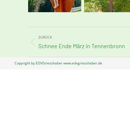
Kommentarnavigation
ZURÜCK
Vorheriger
Schnee Ende März in Tennenbronn
Beitrag:
Copyright by EDVGriesshaber www.edvgriesshaber.de