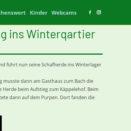
ehenswert
Kinder
Webcams
Facebook
Instagram
page
page
 ins Winterqartier
opens
opens
in
in
new
new
window
window
d führt nun seine Schafherde ins Winterlager
urg musste dann am Gasthaus zum Bach die
 Herde beim Aufstieg zum Käppelehof. Beim
tete dann auf dem Purpen. Dort fanden die