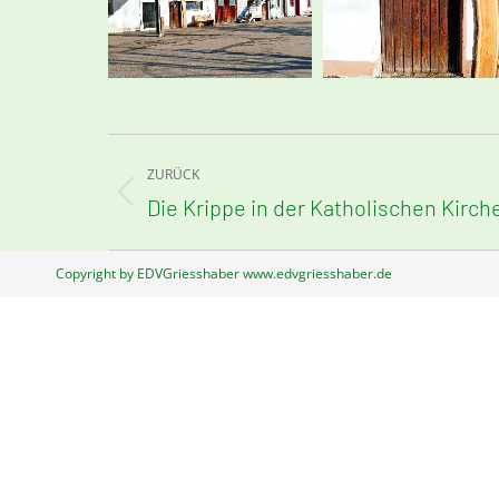
Kommentarnavigation
ZURÜCK
Vorheriger
Die Krippe in der Katholischen Kirc
Beitrag:
Copyright by EDVGriesshaber www.edvgriesshaber.de