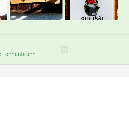
he Tennenbronn
Nächster
Beitrag: