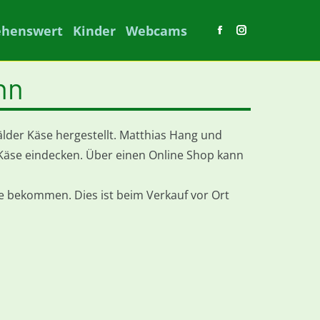
ehenswert
Kinder
Webcams
Facebook
Instagram
page
page
opens
opens
nn
in
in
new
new
window
window
der Käse hergestellt. Matthias Hang und
 Käse eindecken. Über einen Online Shop kann
sse bekommen. Dies ist beim Verkauf vor Ort