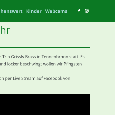
ehenswert
Kinder
Webcams
Facebook
Instagram
page
page
Uhr
opens
opens
in
in
new
new
window
window
Trio Grissly Brass in Tennenbronn statt. Es
und locker beschwingt wollen wir Pfingsten
ch per Live Stream auf Facebook von